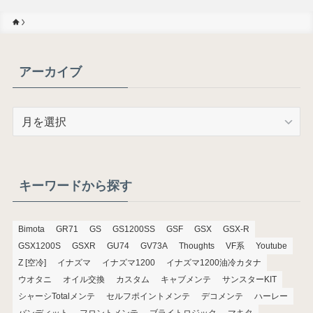
アーカイブ
ア
ー
カ
イ
ブ
キーワードから探す
Bimota
GR71
GS
GS1200SS
GSF
GSX
GSX-R
GSX1200S
GSXR
GU74
GV73A
Thoughts
VF系
Youtube
Z [空冷]
イナズマ
イナズマ1200
イナズマ1200油冷カタナ
ウオタニ
オイル交換
カスタム
キャブメンテ
サンスターKIT
シャーシTotalメンテ
セルフポイントメンテ
デコメンテ
ハーレー