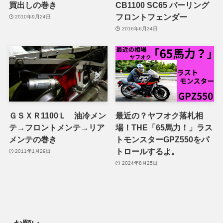
買出しの巻き
CB1100 SC65 バーリング
フロントフェンダー
2010年9月24日
2016年6月24日
ＧＳＸＲ1100Ｌ 油冷メン
最近の？ヤフオク落札相
テ→フロントメンテ→リア
場！THE「65馬力！」ラス
メンテの巻き
トモンスターGPZ550をパ
トロールするよ。
2011年1月29日
2024年8月25日