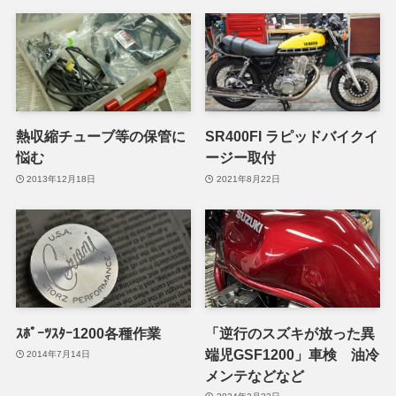
熱収縮チューブ等の保管に
SR400FI ラピッドバイクイ
悩む
ージー取付
2013年12月18日
2021年8月22日
ｽﾎﾟｰﾂｽﾀｰ1200各種作業
「逆行のスズキが放った異
端児GSF1200」車検 油冷
2014年7月14日
メンテなどなど