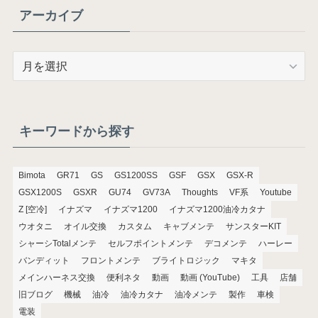
アーカイブ
ア
ー
カ
イ
ブ
キーワードから探す
Bimota
GR71
GS
GS1200SS
GSF
GSX
GSX-R
GSX1200S
GSXR
GU74
GV73A
Thoughts
VF系
Youtube
Z [空冷]
イナズマ
イナズマ1200
イナズマ1200油冷カタナ
ウオタニ
オイル交換
カスタム
キャブメンテ
サンスターKIT
シャーシTotalメンテ
セルフポイントメンテ
デコメンテ
ハーレー
バンディット
フロントメンテ
ブライトロジック
マキタ
メインハーネス交換
便利ネタ
動画
動画 (YouTube)
工具
店舗
旧ブログ
機械
油冷
油冷カタナ
油冷メンテ
製作
車検
電装