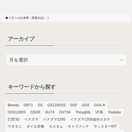
日々の出来事（業務日誌）
アーカイブ
ア
ー
カ
イ
ブ
キーワードから探す
Bimota
GR71
GS
GS1200SS
GSF
GSX
GSX-R
GSX1200S
GSXR
GU74
GV73A
Thoughts
VF系
Youtube
Z [空冷]
イナズマ
イナズマ1200
イナズマ1200油冷カタナ
ウオタニ
オイル交換
カスタム
キャブメンテ
サンスターKIT