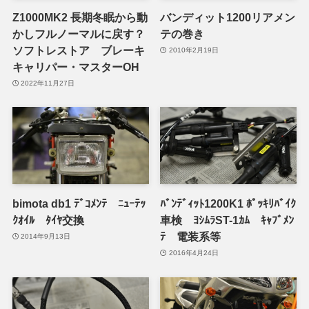
Z1000MK2 長期冬眠から動
バンディット1200リアメン
かしフルノーマルに戻す？
テの巻き
ソフトレストア ブレーキ
2010年2月19日
キャリパー・マスターOH
2022年11月27日
bimota db1 ﾃﾞｺﾒﾝﾃ ﾆｭｰﾃｯ
ﾊﾞﾝﾃﾞｨｯﾄ1200K1 ﾎﾟｯｷﾘﾊﾞｲｸ
ｸｵｲﾙ ﾀｲﾔ交換
車検 ﾖｼﾑﾗST-1ｶﾑ ｷｬﾌﾞﾒﾝ
ﾃ 電装系等
2014年9月13日
2016年4月24日