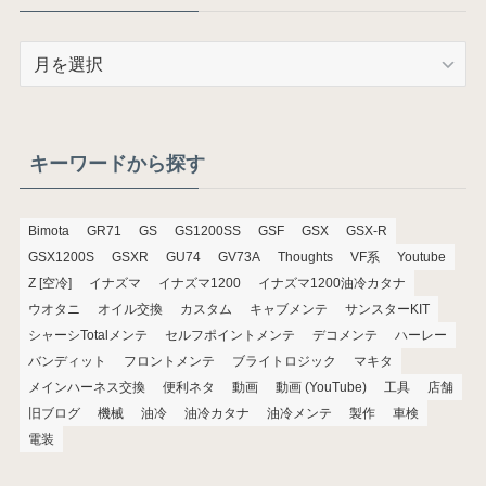
ア
ー
カ
イ
ブ
キーワードから探す
Bimota
GR71
GS
GS1200SS
GSF
GSX
GSX-R
GSX1200S
GSXR
GU74
GV73A
Thoughts
VF系
Youtube
Z [空冷]
イナズマ
イナズマ1200
イナズマ1200油冷カタナ
ウオタニ
オイル交換
カスタム
キャブメンテ
サンスターKIT
シャーシTotalメンテ
セルフポイントメンテ
デコメンテ
ハーレー
バンディット
フロントメンテ
ブライトロジック
マキタ
メインハーネス交換
便利ネタ
動画
動画 (YouTube)
工具
店舗
旧ブログ
機械
油冷
油冷カタナ
油冷メンテ
製作
車検
電装