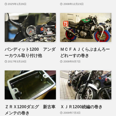
2025年1月29日
2008年12月23日
バンディット1200 アンダ
ＭＣＦＡＪくらぶまんろー
ーカウル取り付け他
どれーすの巻き
2017年3月19日
2008年9月7日
ＺＲＸ1200ダエグ 新古車
ＸＪＲ1200続編の巻き
メンテの巻き
2009年7月3日