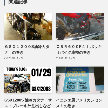
関連記事
ＧＳＸ１２００S油冷カタ
ＣＢＲ６００F４Ⅰ ポッキ
ナ の巻き
リバイク車検の巻き
2010年11月6日
2011年11月7日
GSX1200S 油冷カタナ サ
イニシエ風アメリカンセン
ス・ブレーキ外注出しなど
ス！の巻き