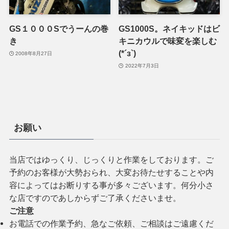
GS１０００Sでうーんの巻
GS1000S。ネイキッドはビ
き
キニカウルで味変を楽しむ
(*´з`)
2008年8月27日
2022年7月3日
お願い
当店ではゆっくり、じっくりと作業をしております。ご
予約のお客様が大勢おられ、大変お待たせすることや内
容によってはお断りする事が多々ございます。何分小さ
な店ですのであしからずご了承くださいませ。
ご注意
お電話での作業予約、急なご依頼、ご相談はご遠慮くだ