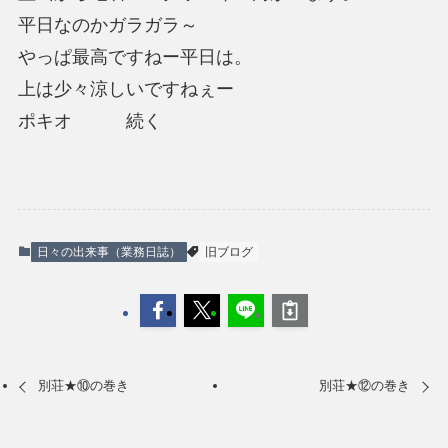
平日なのかガラガラ～
やっぱ最高ですねー平日は。
上は少々涼しいですねぇー
ポキオ 続く
日々の出来事（業務日誌）
旧ブログ
別荘★⑩の巻き
別荘★⑫の巻き