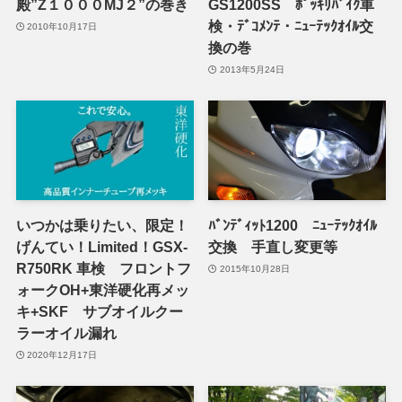
殿”Z１０００MJ２”の巻き
GS1200SS ﾎﾟｯｷﾘﾊﾞｲｸ車
検・ﾃﾞｺﾒﾝﾃ・ﾆｭｰﾃｯｸｵｲﾙ交
2010年10月17日
換の巻
2013年5月24日
いつかは乗りたい、限定！
ﾊﾞﾝﾃﾞｨｯﾄ1200 ﾆｭｰﾃｯｸｵｲﾙ
げんてい！Limited！GSX-
交換 手直し変更等
R750RK 車検 フロントフ
2015年10月28日
ォークOH+東洋硬化再メッ
キ+SKF サブオイルクー
ラーオイル漏れ
2020年12月17日