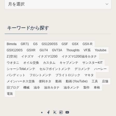
ア
ー
カ
イ
ブ
キーワードから探す
Bimota
GR71
GS
GS1200SS
GSF
GSX
GSX-R
GSX1200S
GSXR
GU74
GV73A
Thoughts
VF系
Youtube
Z [空冷]
イナズマ
イナズマ1200
イナズマ1200油冷カタナ
ウオタニ
オイル交換
カスタム
キャブメンテ
サンスターKIT
シャーシTotalメンテ
セルフポイントメンテ
デコメンテ
ハーレー
バンディット
フロントメンテ
ブライトロジック
マキタ
メインハーネス交換
便利ネタ
動画
動画 (YouTube)
工具
店舗
旧ブログ
機械
油冷
油冷カタナ
油冷メンテ
製作
車検
電装