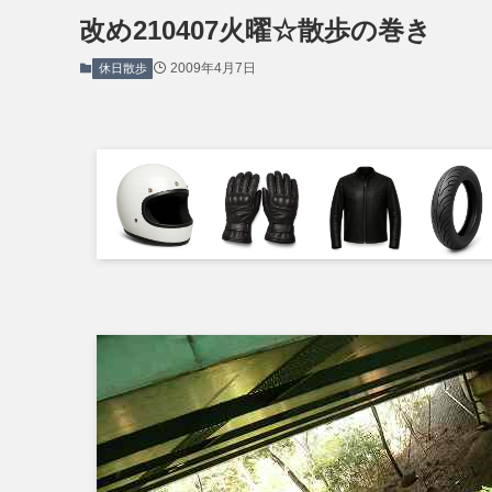
改め210407火曜☆散歩の巻き
2009年4月7日
休日散歩