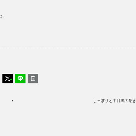
わ。
しっぽりと中目黒の巻