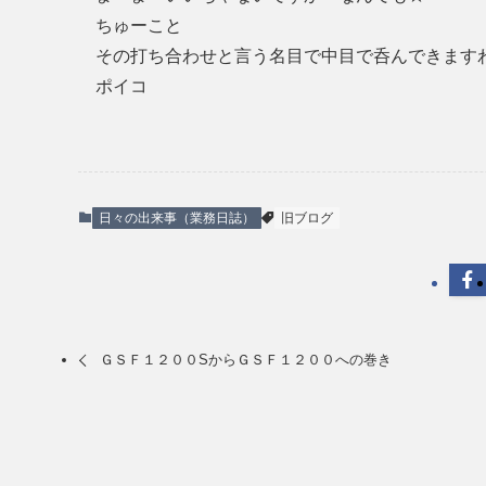
ちゅーこと
その打ち合わせと言う名目で中目で呑んできます
ポイコ
日々の出来事（業務日誌）
旧ブログ
ＧＳＦ１２００SからＧＳＦ１２００への巻き