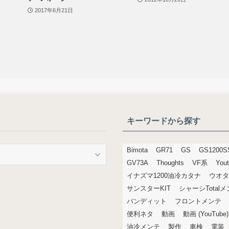
2017年6月21日
キーワードから探す
Bimota
GR71
GS
GS1200S
GV73A
Thoughts
VF系
You
イナズマ1200油冷カタナ
ウオタ
サンスターKIT
シャーシTotal
バンディット
フロントメンテ
便利ネタ
動画
動画 (YouTube)
油冷メンテ
製作
車検
電装