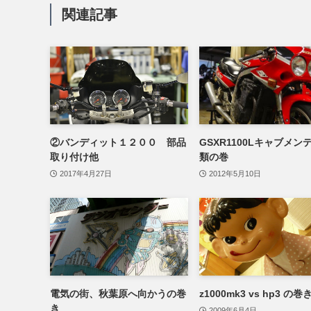
関連記事
②バンディット１２００ 部品
GSXR1100Lキャブメン
取り付け他
類の巻
2017年4月27日
2012年5月10日
電気の街、秋葉原へ向かうの巻
z1000mk3 vs hp3 の巻
き
2009年6月4日