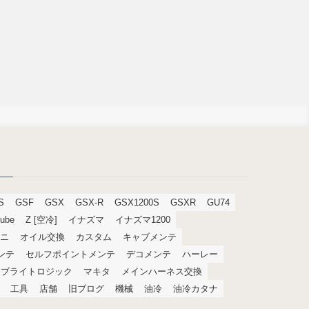
S
GSF
GSX
GSX-R
GSX1200S
GSXR
GU74
tube
Z [空冷]
イナズマ
イナズマ1200
ニ
オイル交換
カスタム
キャブメンテ
メンテ
セルフポイントメンテ
デコメンテ
ハーレー
ブライトロジック
マキタ
メインハーネス交換
工具
店舗
旧ブログ
機械
油冷
油冷カタナ