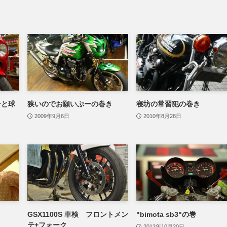
テと球
狭いのでお願いぷーの巻き
寝坊の常習犯の巻き
2009年9月6日
2010年8月28日
き
GSX1100S 車検 フロントメン
"bimota sb3"の巻
テ+フォーク
2012年10月20日