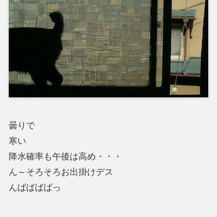
曇りで
寒い
降水確率も午後は高め・・・
ん～そろそろお出掛けデス
んばばばばっ