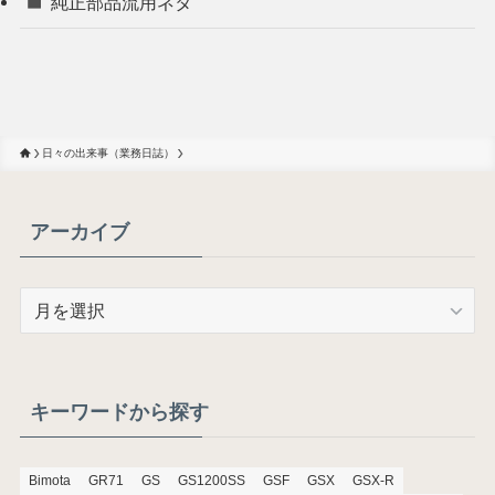
純正部品流用ネタ
日々の出来事（業務日誌）
アーカイブ
ア
ー
カ
イ
ブ
キーワードから探す
Bimota
GR71
GS
GS1200SS
GSF
GSX
GSX-R