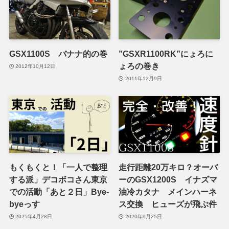
GSX1100S バナナ的の巻
”GSXR1100RK”にょろに
ょろの巻き
2012年10月12日
2011年12月9日
もくもくと！「一人で整理
走行距離20万キロ？オーバ
する派」デコボコさん東京
ーのGSX1200S イナズマ
での活動「あと２日」Bye-
油冷カタナ メインハーネ
byeっす
ス交換 ヒューズが飛ぶ件
2025年4月28日
2020年9月25日