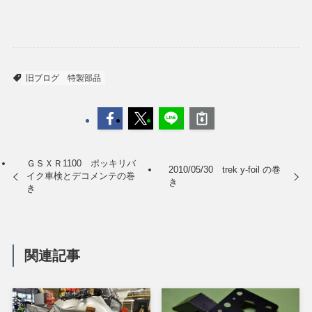
旧ブログ
特製部品
ＧＳＸＲ1100 ポッキリバ
2010/05/30 trek y-foil の巻
イク車検とデコメンテの巻
き
き
関連記事