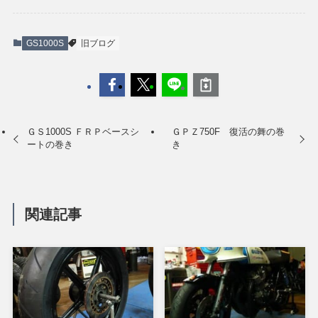
GS1000S
旧ブログ
ＧＳ1000S ＦＲＰベースシ
ＧＰＺ750F 復活の舞の巻
ートの巻き
き
関連記事