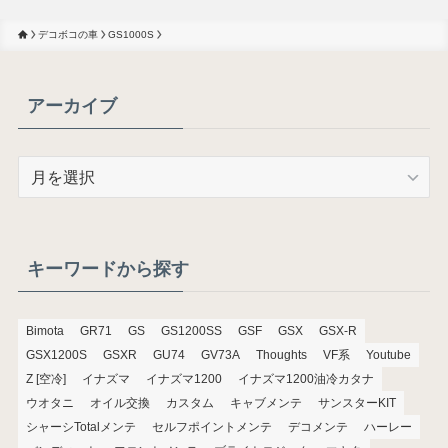
デコボコの車
GS1000S
アーカイブ
ア
ー
カ
イ
ブ
キーワードから探す
Bimota
GR71
GS
GS1200SS
GSF
GSX
GSX-R
GSX1200S
GSXR
GU74
GV73A
Thoughts
VF系
Youtube
Z [空冷]
イナズマ
イナズマ1200
イナズマ1200油冷カタナ
ウオタニ
オイル交換
カスタム
キャブメンテ
サンスターKIT
シャーシTotalメンテ
セルフポイントメンテ
デコメンテ
ハーレー