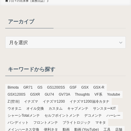
日々の出来事（業務日誌）
アーカイブ
ア
ー
カ
イ
ブ
キーワードから探す
Bimota
GR71
GS
GS1200SS
GSF
GSX
GSX-R
GSX1200S
GSXR
GU74
GV73A
Thoughts
VF系
Youtube
Z [空冷]
イナズマ
イナズマ1200
イナズマ1200油冷カタナ
ウオタニ
オイル交換
カスタム
キャブメンテ
サンスターKIT
シャーシTotalメンテ
セルフポイントメンテ
デコメンテ
ハーレー
バンディット
フロントメンテ
ブライトロジック
マキタ
メインハーネス交換
便利ネタ
動画
動画 (YouTube)
工具
店舗