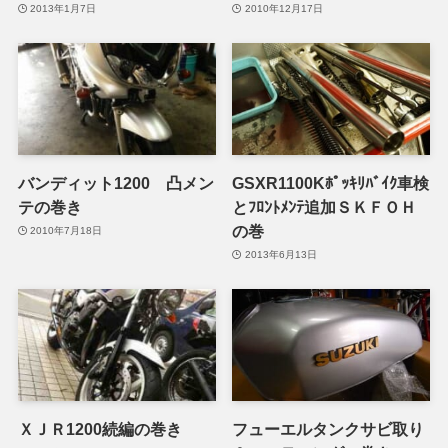
2013年1月7日
2010年12月17日
バンディット1200 凸メン
GSXR1100Kﾎﾟｯｷﾘﾊﾞｲｸ車検
テの巻き
とﾌﾛﾝﾄﾒﾝﾃ追加ＳＫＦＯＨ
の巻
2010年7月18日
2013年6月13日
ＸＪＲ1200続編の巻き
フューエルタンクサビ取り