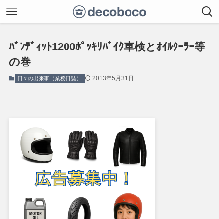
ﾊﾞﾝﾃﾞｨｯﾄ1200ﾎﾟｯｷﾘﾊﾞｲｸ車検とｵｲﾙｸｰﾗｰ等
の巻
2013年5月31日
日々の出来事（業務日誌）