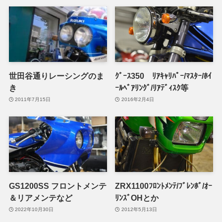
世田谷通りレーシングのま
ｸﾞｰｽ350 ﾘｱｷｬﾘﾊﾟｰ/ﾏｽﾀｰ/ﾎｲ
き
ｰﾙﾍﾞｱﾘﾝｸﾞ/ﾘｱﾃﾞｨｽｸ等
2011年7月15日
2016年2月4日
GS1200SS フロントメンテ
ZRX1100ﾌﾛﾝﾄﾒﾝﾃ/ﾌﾞﾚﾝﾎﾞ/ｵｰ
＆リアメンテなど
ﾘﾝｽﾞOHとか
2022年10月30日
2012年5月13日