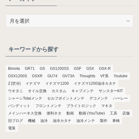
ア
ー
カ
イ
ブ
キーワードから探す
Bimota
GR71
GS
GS1200SS
GSF
GSX
GSX-R
GSX1200S
GSXR
GU74
GV73A
Thoughts
VF系
Youtube
Z [空冷]
イナズマ
イナズマ1200
イナズマ1200油冷カタナ
ウオタニ
オイル交換
カスタム
キャブメンテ
サンスターKIT
シャーシTotalメンテ
セルフポイントメンテ
デコメンテ
ハーレー
バンディット
フロントメンテ
ブライトロジック
マキタ
メインハーネス交換
便利ネタ
動画
動画 (YouTube)
工具
店舗
旧ブログ
機械
油冷
油冷カタナ
油冷メンテ
製作
車検
電装