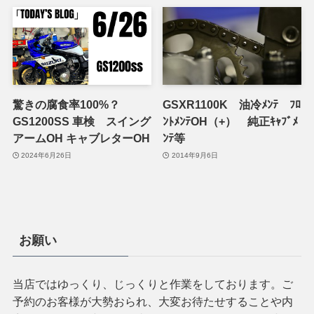
驚きの腐食率100%？
GSXR1100K 油冷ﾒﾝﾃ ﾌﾛ
GS1200SS 車検 スイング
ﾝﾄﾒﾝﾃOH（+） 純正ｷｬﾌﾞﾒ
アームOH キャブレターOH
ﾝﾃ等
2024年6月26日
2014年9月6日
お願い
当店ではゆっくり、じっくりと作業をしております。ご
予約のお客様が大勢おられ、大変お待たせすることや内