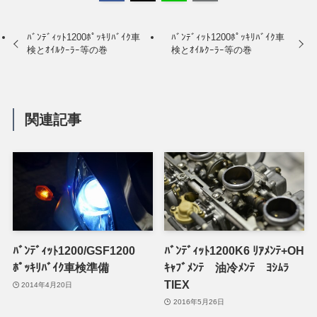
ﾊﾞﾝﾃﾞｨｯﾄ1200ﾎﾟｯｷﾘﾊﾞｲｸ車
ﾊﾞﾝﾃﾞｨｯﾄ1200ﾎﾟｯｷﾘﾊﾞｲｸ車
検とｵｲﾙｸｰﾗｰ等の巻
検とｵｲﾙｸｰﾗｰ等の巻
関連記事
ﾊﾞﾝﾃﾞｨｯﾄ1200/GSF1200
ﾊﾞﾝﾃﾞｨｯﾄ1200K6 ﾘｱﾒﾝﾃ+OH
ﾎﾟｯｷﾘﾊﾞｲｸ車検準備
ｷｬﾌﾞﾒﾝﾃ 油冷ﾒﾝﾃ ﾖｼﾑﾗ
TIEX
2014年4月20日
2016年5月26日