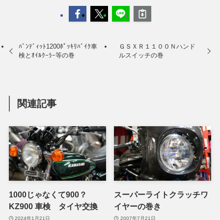
ﾊﾞﾝﾃﾞｨｯﾄ1200ﾎﾟｯｷﾘﾊﾞｲｸ車
ＧＳＸＲ１１００Ｎハンド
検とｵｲﾙｸｰﾗｰ等の巻
ルスイッチの巻
関連記事
1000じゃなくて900？
スーパーライトクラッチワ
KZ900 車検 タイヤ交換
イヤーの巻き
2024年1月21日
2007年7月21日