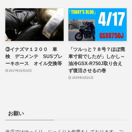
③イナズマ１２００ 車
「ツルっと？８号？ほぼ廃
検 デコメンテ SUSブレ
車寸前でしたが」しかし～
ーキホース オイル交換等
油冷GSX-R750J取り合え
ず復活させるの巻
2017年10月22日
2025年4月21日
お願い
当店ではゆっくり、じっくりと作業をしております。ご