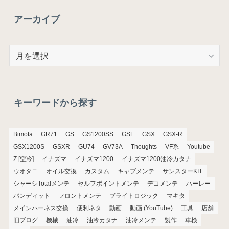
アーカイブ
ア
ー
カ
イ
ブ
キーワードから探す
Bimota
GR71
GS
GS1200SS
GSF
GSX
GSX-R
GSX1200S
GSXR
GU74
GV73A
Thoughts
VF系
Youtube
Z [空冷]
イナズマ
イナズマ1200
イナズマ1200油冷カタナ
ウオタニ
オイル交換
カスタム
キャブメンテ
サンスターKIT
シャーシTotalメンテ
セルフポイントメンテ
デコメンテ
ハーレー
バンディット
フロントメンテ
ブライトロジック
マキタ
メインハーネス交換
便利ネタ
動画
動画 (YouTube)
工具
店舗
旧ブログ
機械
油冷
油冷カタナ
油冷メンテ
製作
車検