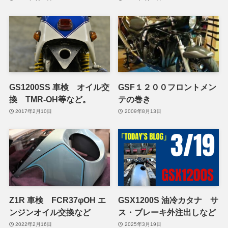
GS1200SS 車検 オイル交
GSF１２００フロントメン
換 TMR-OH等など。
テの巻き
2017年2月10日
2009年8月13日
Z1R 車検 FCR37φOH エ
GSX1200S 油冷カタナ サ
ンジンオイル交換など
ス・ブレーキ外注出しなど
2022年2月16日
2025年3月19日