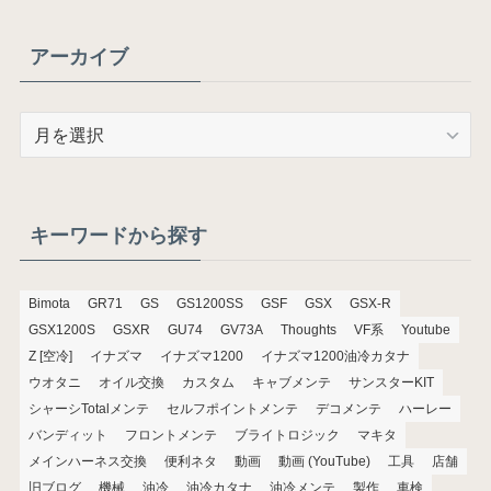
アーカイブ
ア
ー
カ
イ
ブ
キーワードから探す
Bimota
GR71
GS
GS1200SS
GSF
GSX
GSX-R
GSX1200S
GSXR
GU74
GV73A
Thoughts
VF系
Youtube
Z [空冷]
イナズマ
イナズマ1200
イナズマ1200油冷カタナ
ウオタニ
オイル交換
カスタム
キャブメンテ
サンスターKIT
シャーシTotalメンテ
セルフポイントメンテ
デコメンテ
ハーレー
バンディット
フロントメンテ
ブライトロジック
マキタ
メインハーネス交換
便利ネタ
動画
動画 (YouTube)
工具
店舗
旧ブログ
機械
油冷
油冷カタナ
油冷メンテ
製作
車検