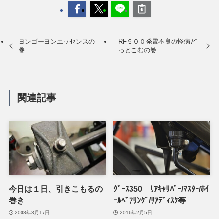
ヨンゴーヨンエッセンスの
RF９００発電不良の怪病ど
巻
っとこむの巻
関連記事
今日は１日、引きこもるの
ｸﾞｰｽ350 ﾘｱｷｬﾘﾊﾟｰ/ﾏｽﾀｰ/ﾎｲ
巻き
ｰﾙﾍﾞｱﾘﾝｸﾞ/ﾘｱﾃﾞｨｽｸ等
2008年3月17日
2016年2月5日