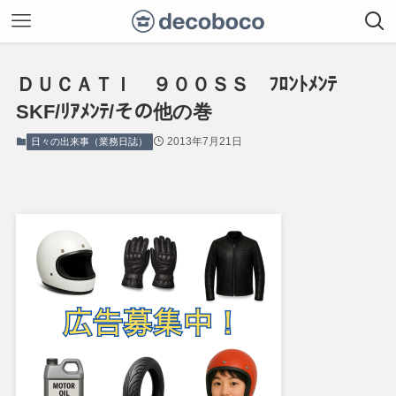
ＤＵＣＡＴＩ ９００ＳＳ ﾌﾛﾝﾄﾒﾝﾃ
SKF/ﾘｱﾒﾝﾃ/その他の巻
2013年7月21日
日々の出来事（業務日誌）