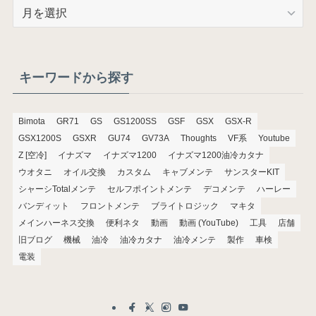
ア
ー
カ
イ
ブ
キーワードから探す
Bimota
GR71
GS
GS1200SS
GSF
GSX
GSX-R
GSX1200S
GSXR
GU74
GV73A
Thoughts
VF系
Youtube
Z [空冷]
イナズマ
イナズマ1200
イナズマ1200油冷カタナ
ウオタニ
オイル交換
カスタム
キャブメンテ
サンスターKIT
シャーシTotalメンテ
セルフポイントメンテ
デコメンテ
ハーレー
バンディット
フロントメンテ
ブライトロジック
マキタ
メインハーネス交換
便利ネタ
動画
動画 (YouTube)
工具
店舗
旧ブログ
機械
油冷
油冷カタナ
油冷メンテ
製作
車検
電装