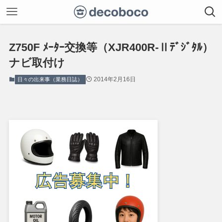
Z750F ﾒｰﾀｰ交換等（XJR400R-Ⅱﾃﾞｼﾞﾀﾙ）
ナビ取付け
2014年2月16日
日々の出来事（業務日誌）