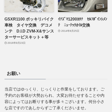
GSXR1100 ポッキリバイク
ｲﾅｽﾞﾏ1200ｶﾀﾅ ｾﾙﾌﾎﾟｲﾝﾄﾒﾝ
車検 タイヤ交換 デコメ
ﾃ ﾆｭｰﾃｯｸｵｲﾙ交換
ンテ D.I.D ZVM-X&サンス
2014年8月25日
ターサービスキット＋等
2016年9月23日
お願い
当店ではゆっくり、じっくりと作業をしております。ご
予約のお客様が大勢おられ、大変お待たせすることや内
容によってはお断りする事が多々ございます。何分小さ
な店ですのであしからずご了承くださいませ。