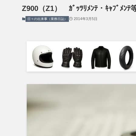
Z900（Z1） ｶﾞｯﾂﾘﾒﾝﾃ・ｷｬﾌﾞﾒﾝﾃ
2014年3月5日
日々の出来事（業務日誌）