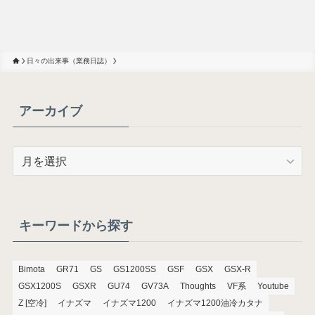
日々の出来事（業務日誌）
アーカイブ
ア
ー
カ
イ
ブ
キーワードから探す
Bimota
GR71
GS
GS1200SS
GSF
GSX
GSX-R
GSX1200S
GSXR
GU74
GV73A
Thoughts
VF系
Youtube
Z [空冷]
イナズマ
イナズマ1200
イナズマ1200油冷カタナ