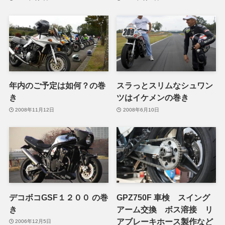
年内のご予定は如何？の巻
スラっとスリムなシュワン
き
ツはイケメンの巻き
2008年11月12日
2008年6月10日
デコボコGSF１２００ の巻
GPZ750F 車検 スイング
き
アーム交換 ボス溶接 リ
アブレーキホース製作など
2006年12月5日