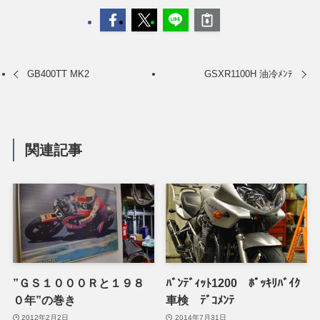
GB400TT MK2
GSXR1100H 油冷ﾒﾝﾃ
関連記事
”ＧＳ１０００Ｒと１９８
ﾊﾞﾝﾃﾞｨｯﾄ1200 ﾎﾟｯｷﾘﾊﾞｲｸ
０年”の巻き
車検 ﾃﾞｺﾒﾝﾃ
2012年2月2日
2014年7月31日