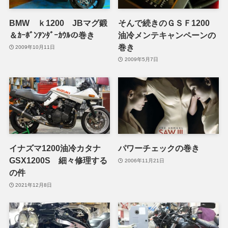
BMW ｋ1200 JBマグ鍛
そんで続きのＧＳＦ1200
＆ｶｰﾎﾞﾝｱﾝﾀﾞｰｶｳﾙの巻き
油冷メンテキャンペーンの
巻き
2009年10月11日
2009年5月7日
イナズマ1200油冷カタナ
パワーチェックの巻き
GSX1200S 細々修理する
2006年11月21日
の件
2021年12月8日