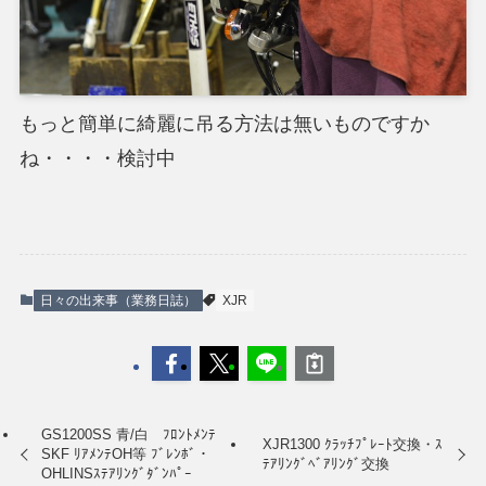
もっと簡単に綺麗に吊る方法は無いものですか
ね・・・・検討中
日々の出来事（業務日誌）
XJR
GS1200SS 青/白 ﾌﾛﾝﾄﾒﾝﾃ
XJR1300 ｸﾗｯﾁﾌﾟﾚｰﾄ交換・ｽ
SKF ﾘｱﾒﾝﾃOH等 ﾌﾞﾚﾝﾎﾞ・
ﾃｱﾘﾝｸﾞﾍﾞｱﾘﾝｸﾞ交換
OHLINSｽﾃｱﾘﾝｸﾞﾀﾞﾝﾊﾟｰ