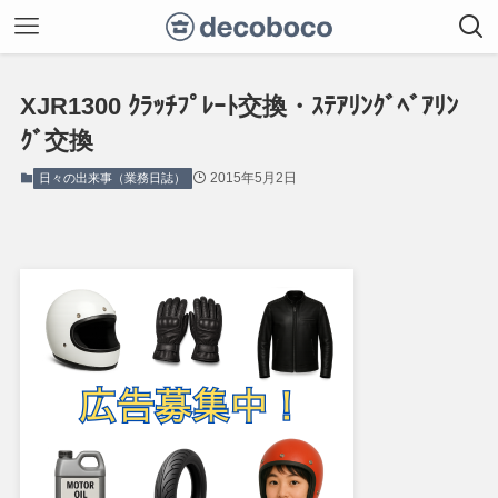
XJR1300 ｸﾗｯﾁﾌﾟﾚｰﾄ交換・ｽﾃｱﾘﾝｸﾞﾍﾞｱﾘﾝ
ｸﾞ交換
2015年5月2日
日々の出来事（業務日誌）