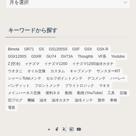
ー
カ
イ
ブ
キーワードから探す
Bimota
GR71
GS
GS1200SS
GSF
GSX
GSX-R
GSX1200S
GSXR
GU74
GV73A
Thoughts
VF系
Youtube
Z [空冷]
イナズマ
イナズマ1200
イナズマ1200油冷カタナ
ウオタニ
オイル交換
カスタム
キャブメンテ
サンスターKIT
シャーシTotalメンテ
セルフポイントメンテ
デコメンテ
ハーレー
バンディット
フロントメンテ
ブライトロジック
マキタ
メインハーネス交換
便利ネタ
動画
動画 (YouTube)
工具
店舗
旧ブログ
機械
油冷
油冷カタナ
油冷メンテ
製作
車検
電装