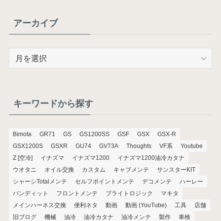
アーカイブ
ア
ー
カ
イ
ブ
キーワードから探す
Bimota
GR71
GS
GS1200SS
GSF
GSX
GSX-R
GSX1200S
GSXR
GU74
GV73A
Thoughts
VF系
Youtube
Z [空冷]
イナズマ
イナズマ1200
イナズマ1200油冷カタナ
ウオタニ
オイル交換
カスタム
キャブメンテ
サンスターKIT
シャーシTotalメンテ
セルフポイントメンテ
デコメンテ
ハーレー
バンディット
フロントメンテ
ブライトロジック
マキタ
メインハーネス交換
便利ネタ
動画
動画 (YouTube)
工具
店舗
旧ブログ
機械
油冷
油冷カタナ
油冷メンテ
製作
車検