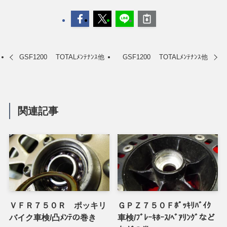
GSF1200 TOTALﾒﾝﾃﾅﾝｽ他
GSF1200 TOTALﾒﾝﾃﾅﾝｽ他
関連記事
ＶＦＲ７５０Ｒ ポッキリ
ＧＰＺ７５０Ｆﾎﾟｯｷﾘﾊﾞｲｸ
バイク車検/凸ﾒﾝﾃの巻き
車検/ﾌﾞﾚｰｷﾎｰｽ/ﾍﾞｱﾘﾝｸﾞなど