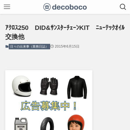
ｱｸﾛｽ250 DID&ｻﾝｽﾀｰﾁｪｰﾝKIT ﾆｭｰﾃｯｸｵｲﾙ
交換他
2015年6月15日
日々の出来事（業務日誌）