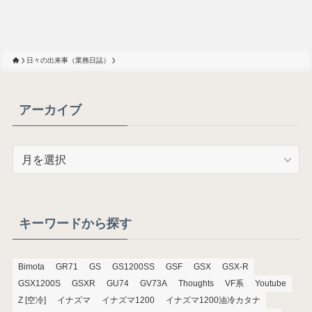
日々の出来事（業務日誌）
アーカイブ
ア
ー
カ
イ
ブ
キーワードから探す
Bimota
GR71
GS
GS1200SS
GSF
GSX
GSX-R
GSX1200S
GSXR
GU74
GV73A
Thoughts
VF系
Youtube
Z [空冷]
イナズマ
イナズマ1200
イナズマ1200油冷カタナ