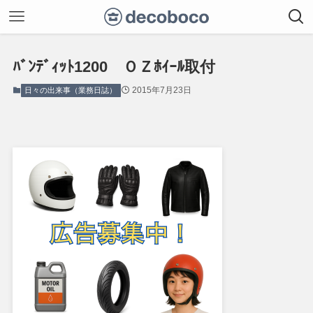
ﾊﾞﾝﾃﾞｨｯﾄ1200 ＯＺﾎｲｰﾙ取付
2015年7月23日
日々の出来事（業務日誌）