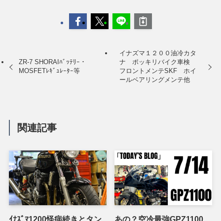
イナズマ１２００油冷カタ
ZR-7 SHORAIﾊﾞｯﾃﾘｰ・
ナ ポッキリバイク車検
MOSFETﾚｷﾞｭﾚｰﾀｰ等
フロントメンテSKF ホイ
ールベアリングメンテ他
関連記事
ｲﾅｽﾞﾏ1200怪病続きとタン
あの？空冷最強GPZ1100