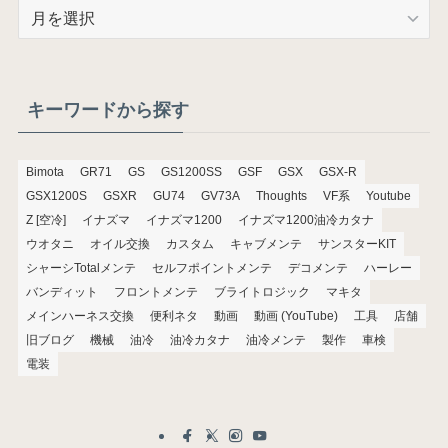
ア
ー
カ
イ
ブ
キーワードから探す
Bimota
GR71
GS
GS1200SS
GSF
GSX
GSX-R
GSX1200S
GSXR
GU74
GV73A
Thoughts
VF系
Youtube
Z [空冷]
イナズマ
イナズマ1200
イナズマ1200油冷カタナ
ウオタニ
オイル交換
カスタム
キャブメンテ
サンスターKIT
シャーシTotalメンテ
セルフポイントメンテ
デコメンテ
ハーレー
バンディット
フロントメンテ
ブライトロジック
マキタ
メインハーネス交換
便利ネタ
動画
動画 (YouTube)
工具
店舗
旧ブログ
機械
油冷
油冷カタナ
油冷メンテ
製作
車検
電装