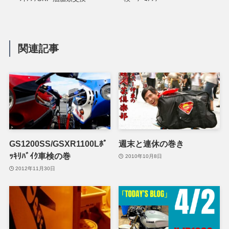
関連記事
GS1200SS/GSXR1100Lﾎﾟ
週末と連休の巻き
ｯｷﾘﾊﾞｲｸ車検の巻
2010年10月8日
2012年11月30日