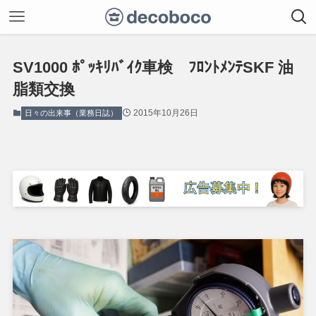
SV1000 ﾎﾟｯｷﾘﾊﾞｲｸ車検 ﾌﾛﾝﾄﾒﾝﾃSKF 油
脂類交換
2015年10月26日
日々の出来事（業務日誌）