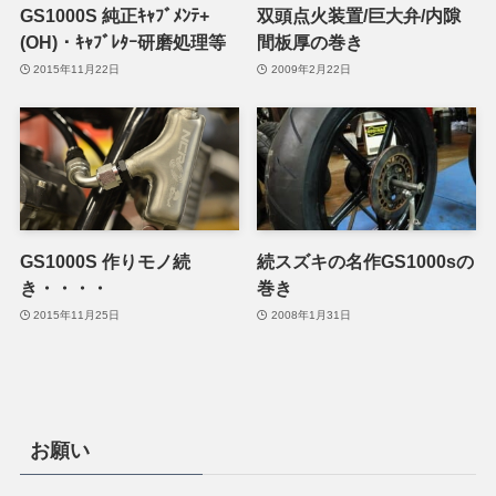
GS1000S 純正ｷｬﾌﾞﾒﾝﾃ+
双頭点火装置/巨大弁/内隙
(OH)・ｷｬﾌﾞﾚﾀｰ研磨処理等
間板厚の巻き
2015年11月22日
2009年2月22日
GS1000S 作りモノ続
続スズキの名作GS1000sの
き・・・・
巻き
2015年11月25日
2008年1月31日
お願い