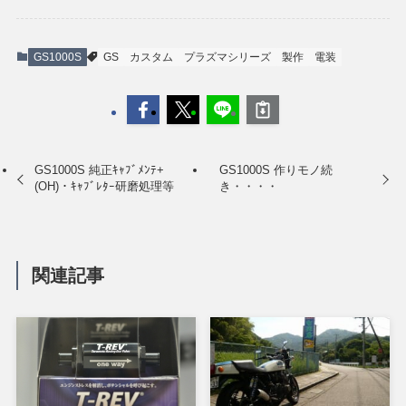
GS1000S
GS
カスタム
プラズマシリーズ
製作
電装
GS1000S 純正ｷｬﾌﾞﾒﾝﾃ+
GS1000S 作りモノ続
(OH)・ｷｬﾌﾞﾚﾀｰ研磨処理等
き・・・・
関連記事