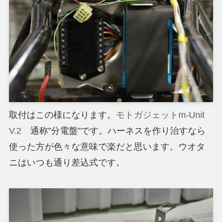
取付はこの様になります。
モトガジェットm-Unit
V.2
通称”分電盤”です。ハーネスを作り治すなら
使った方が色々な意味で楽だと思います。ウオタ
ニはいつも通り差込式です。