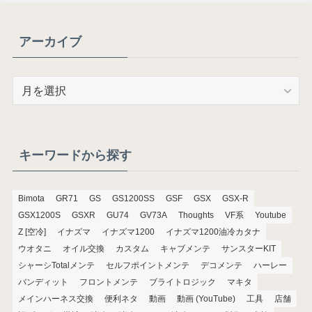
アーカイブ
ア
ー
カ
イ
ブ
キーワードから探す
Bimota
GR71
GS
GS1200SS
GSF
GSX
GSX-R
GSX1200S
GSXR
GU74
GV73A
Thoughts
VF系
Youtube
Z [空冷]
イナズマ
イナズマ1200
イナズマ1200油冷カタナ
ウオタニ
オイル交換
カスタム
キャブメンテ
サンスターKIT
シャーシTotalメンテ
セルフポイントメンテ
デコメンテ
ハーレー
バンディット
フロントメンテ
ブライトロジック
マキタ
メインハーネス交換
便利ネタ
動画
動画 (YouTube)
工具
店舗