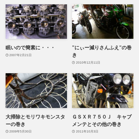
眠いので簡素に・・・
”にぃー減りさんふえ”の巻
き
2007年2月21日
2010年12月11日
大掃除とモリワキモンスタ
ＧＳＸＲ７５０Ｊ キャブ
ーの巻き
メンテとその他の巻き
2009年5月30日
2011年10月3日