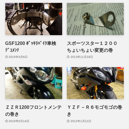
GSF1200 ﾎﾟｯｷﾘﾊﾞｲｸ車検
スポーツスター１２００
ﾃﾞｺﾒﾝﾃ
ちょいちょい変更の巻
2015年4月6日
2013年11月18日
ＺＺＲ1200フロントメンテ
ＹＺＦ－Ｒ６モゴモゴの巻
の巻き
き
2010年6月14日
2012年1月12日