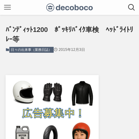
ﾊﾞﾝﾃﾞｨｯﾄ1200 ﾎﾟｯｷﾘﾊﾞｲｸ車検 ﾍｯﾄﾞﾗｲﾄﾘ
ﾚｰ等
2015年12月3日
日々の出来事（業務日誌）