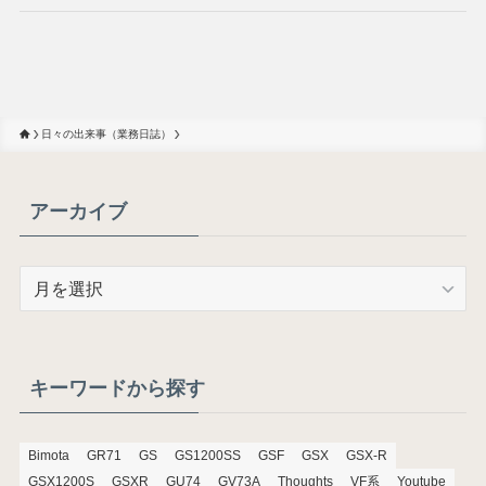
日々の出来事（業務日誌）
アーカイブ
ア
ー
カ
イ
ブ
キーワードから探す
Bimota
GR71
GS
GS1200SS
GSF
GSX
GSX-R
GSX1200S
GSXR
GU74
GV73A
Thoughts
VF系
Youtube