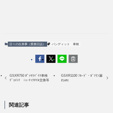
日々の出来事（業務日誌）
バンディット
車検
GSXR750 ﾎﾟｯｷﾘﾊﾞｲｸ車検
GSXR1100 ﾌﾙｰﾄﾞ・ｶﾞｿﾘﾝ漏
ﾃﾞｺﾒﾝﾃ ﾆｭｰﾃｯｸｵｲﾙ交換等
れetc
関連記事