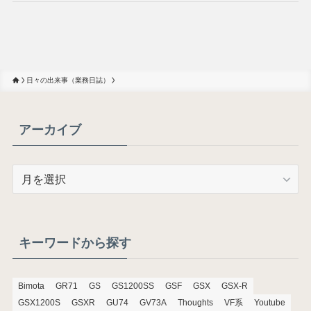
日々の出来事（業務日誌）
アーカイブ
ア
ー
カ
イ
ブ
キーワードから探す
Bimota
GR71
GS
GS1200SS
GSF
GSX
GSX-R
GSX1200S
GSXR
GU74
GV73A
Thoughts
VF系
Youtube