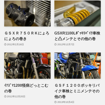
ＧＳＸＲ７５０ＲＫにょろ
GSXR1100Lﾎﾟｯｷﾘﾊﾞｲｸ車検
にょろの巻き
と凸メンテとその他の巻
2012年2月18日
2012年12月7日
ｲﾅｽﾞﾏ1200怪病どっとこむ
ＧＳＦ１２００ポッキリバ
の巻
イク車検とミニメンテその
他の巻
2012年12月20日
2013年10月4日