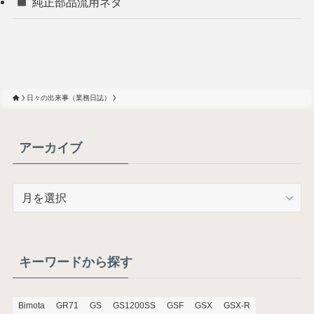
純正部品流用ネタ
日々の出来事（業務日誌）
アーカイブ
ア
ー
カ
イ
ブ
キーワードから探す
Bimota
GR71
GS
GS1200SS
GSF
GSX
GSX-R