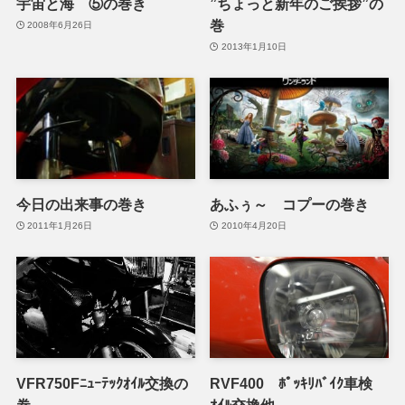
宇宙と海 ⑤の巻き
”ちょっと新年のご挨拶”の
巻
2008年6月26日
2013年1月10日
今日の出来事の巻き
あふぅ～ コプーの巻き
2011年1月26日
2010年4月20日
VFR750Fﾆｭｰﾃｯｸｵｲﾙ交換の
RVF400 ﾎﾟｯｷﾘﾊﾞｲｸ車検
巻
ｵｲﾙ交換他