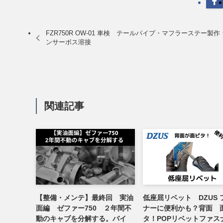
FZR750R OW-01 車検 テールパイプ・マフラーステー製作
ンサーボス溶接
関連記事
【整備・メンテ】最終回 実油
低座屈リベット DZUS 
面編 ゼファー750 ２年間不
ナーに便利かも？背面 
動のキャブを分解する。バイ
タ！POPリベットファス