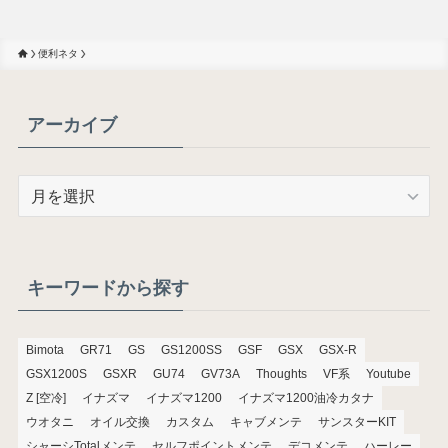
便利ネタ
アーカイブ
ア
ー
カ
イ
ブ
キーワードから探す
Bimota
GR71
GS
GS1200SS
GSF
GSX
GSX-R
GSX1200S
GSXR
GU74
GV73A
Thoughts
VF系
Youtube
Z [空冷]
イナズマ
イナズマ1200
イナズマ1200油冷カタナ
ウオタニ
オイル交換
カスタム
キャブメンテ
サンスターKIT
シャーシTotalメンテ
セルフポイントメンテ
デコメンテ
ハーレー