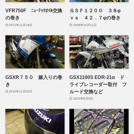
VFR750F ﾆｭｰﾃｯｸｵｲﾙ交換
ＧＳＦ１２００ ３８φ
の巻き
ｖｓ ４２．７φの巻き
2011年11月19日
2008年10月11日
GSXR７５０ 嫁入りの巻
GSX1100S EDR-21α ド
き
ライブレコーダー取付 フ
ルード交換など
2010年11月20日
2023年6月9日