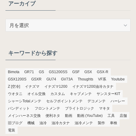
アーカイブ
ア
ー
カ
イ
ブ
キーワードから探す
Bimota
GR71
GS
GS1200SS
GSF
GSX
GSX-R
GSX1200S
GSXR
GU74
GV73A
Thoughts
VF系
Youtube
Z [空冷]
イナズマ
イナズマ1200
イナズマ1200油冷カタナ
ウオタニ
オイル交換
カスタム
キャブメンテ
サンスターKIT
シャーシTotalメンテ
セルフポイントメンテ
デコメンテ
ハーレー
バンディット
フロントメンテ
ブライトロジック
マキタ
メインハーネス交換
便利ネタ
動画
動画 (YouTube)
工具
店舗
旧ブログ
機械
油冷
油冷カタナ
油冷メンテ
製作
車検
電装