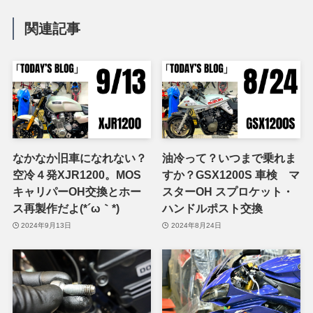
関連記事
なかなか旧車になれない？
油冷って？いつまで乗れま
空冷４発XJR1200。MOS
すか？GSX1200S 車検 マ
キャリパーOH交換とホー
スターOH スプロケット・
ス再製作だよ(*´ω｀*)
ハンドルポスト交換
2024年9月13日
2024年8月24日