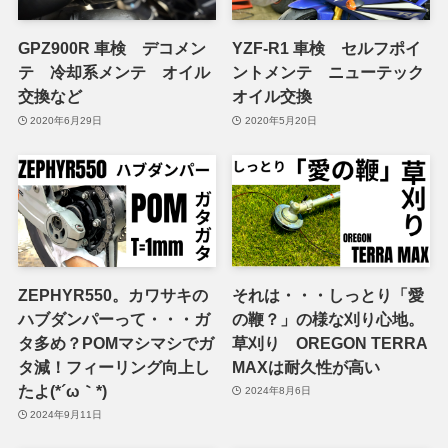
GPZ900R 車検 デコメン
YZF-R1 車検 セルフポイ
テ 冷却系メンテ オイル
ントメンテ ニューテック
交換など
オイル交換
2020年6月29日
2020年5月20日
ZEPHYR550。カワサキの
それは・・・しっとり「愛
ハブダンパーって・・・ガ
の鞭？」の様な刈り心地。
タ多め？POMマシマシでガ
草刈り OREGON TERRA
タ減！フィーリング向上し
MAXは耐久性が高い
たよ(*´ω｀*)
2024年8月6日
2024年9月11日