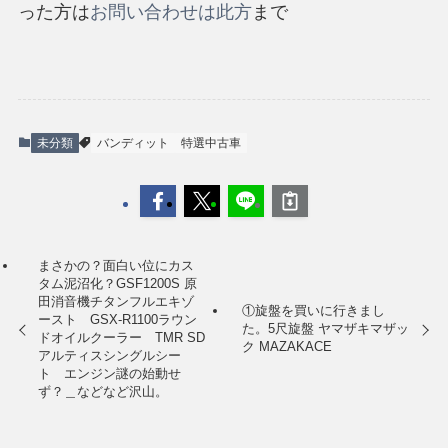
った方は
お問い合わせは此方
まで
未分類
バンディット
特選中古車
まさかの？面白い位にカス
タム泥沼化？GSF1200S 原
田消音機チタンフルエキゾ
①旋盤を買いに行きまし
ースト GSX-R1100ラウン
た。5尺旋盤 ヤマザキマザッ
ドオイルクーラー TMR SD
ク MAZAKACE
アルティスシングルシー
ト エンジン謎の始動せ
ず？＿などなど沢山。