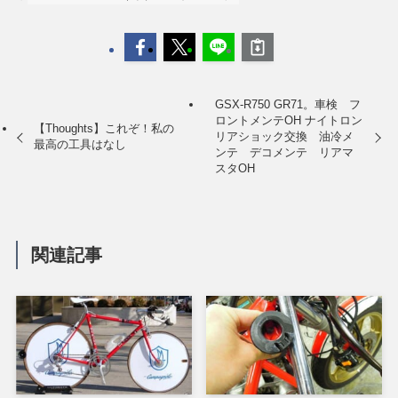
GSX-R750 GR71。車検 フ
ロントメンテOH ナイトロン
【Thoughts】これぞ！私の
リアショック交換 油冷メ
最高の工具はなし
ンテ デコメンテ リアマ
スタOH
関連記事