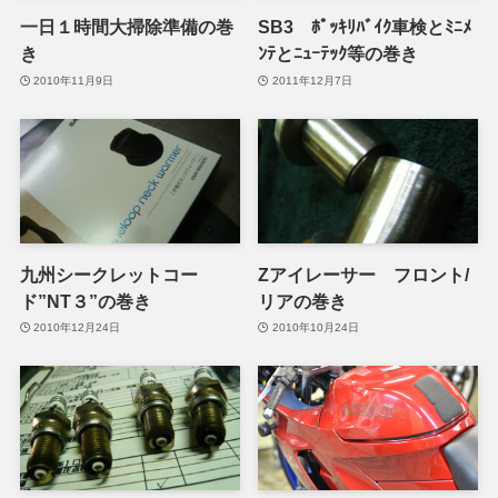
一日１時間大掃除準備の巻
SB3 ﾎﾟｯｷﾘﾊﾞｲｸ車検とﾐﾆﾒ
き
ﾝﾃとﾆｭｰﾃｯｸ等の巻き
2010年11月9日
2011年12月7日
九州シークレットコー
Zアイレーサー フロント/
ド”NT３”の巻き
リアの巻き
2010年12月24日
2010年10月24日