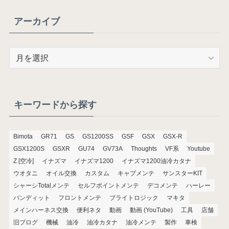
アーカイブ
ア
ー
カ
イ
ブ
キーワードから探す
Bimota
GR71
GS
GS1200SS
GSF
GSX
GSX-R
GSX1200S
GSXR
GU74
GV73A
Thoughts
VF系
Youtube
Z [空冷]
イナズマ
イナズマ1200
イナズマ1200油冷カタナ
ウオタニ
オイル交換
カスタム
キャブメンテ
サンスターKIT
シャーシTotalメンテ
セルフポイントメンテ
デコメンテ
ハーレー
バンディット
フロントメンテ
ブライトロジック
マキタ
メインハーネス交換
便利ネタ
動画
動画 (YouTube)
工具
店舗
旧ブログ
機械
油冷
油冷カタナ
油冷メンテ
製作
車検