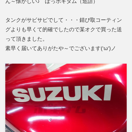
ん～懐かしい♪ ぽっポキダム（造語）
タンクがサビサビでして・・・錆び取コーティン
グよりも早くて的確でしたので某オクで買った送
って頂きました。
素早く届いてありがたや～でございます(‘ω’)ノ