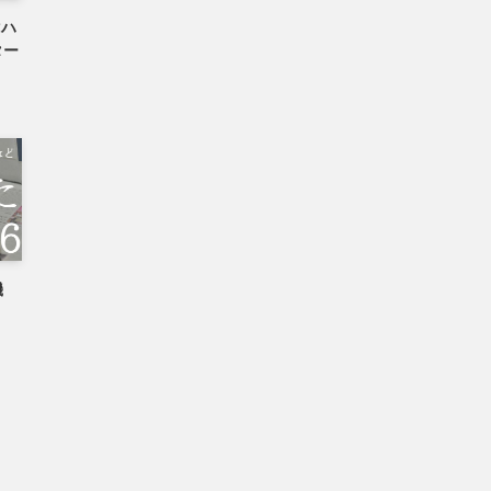
マハ
ター
機