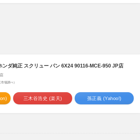
純正 スクリュー パン 6X24 90116-MCE-950 JP店
店
 楽天市場調べ）
n)
三木谷浩史 (楽天)
孫正義 (Yahoo!)