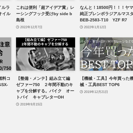
オイルラ
これは便利「超アイデア賞」レ
なんと！18500円！！！ヤ
オイル
ーシングフック受けby side b
純正ブレンボラジアルマス
島根
BEB-2583-T10 YZF R7
2022年12月7日
2022年1月12日
燃料コ
【整備・メンテ】組み立て編
【機械・工具】今年買った
SX-
ゼファー750 ２年間不動のキ
械・工具BEST TOP6
ャブを分解する。バイク オー
2019年12月21日
トバイ キャブレターOH
2019年9月15日