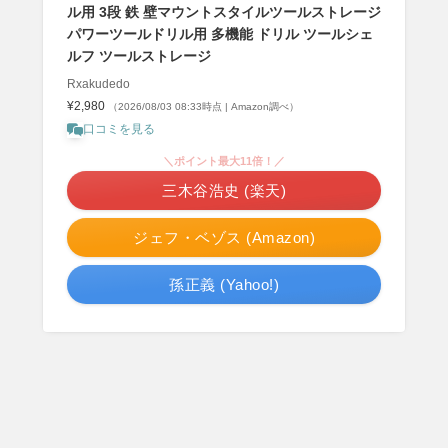
ル用 3段 鉄 壁マウントスタイルツールストレージ
パワーツールドリル用 多機能 ドリル ツールシェ
ルフ ツールストレージ
Rxakudedo
¥2,980
（2026/08/03 08:33時点 | Amazon調べ）
口コミを見る
＼ポイント最大11倍！／
三木谷浩史 (楽天)
ジェフ・ベゾス (Amazon)
孫正義 (Yahoo!)