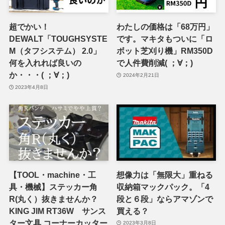
超でかい！
わたしの価格は「68万円」
DEWALT「TOUGHSYSTE
です。マキタもついに「ロ
M（タフシステム） 2.0」
ボット芝刈り機」RM350D
何を入れれば良いの
で人件費削減( ；∀；)
か・・・( ；∀；)
2024年2月21日
2023年4月8日
【TOOL・machine・工
想像力は「無限大」重ねる
具・機械】ステッカー角
収納箱マックパック。「4
R(丸く）抜きませんか？
段と６段」ならアマゾンで
KING JIM RT36W サンス
買える？
ター文具 コーナーカッター
2023年3月8日