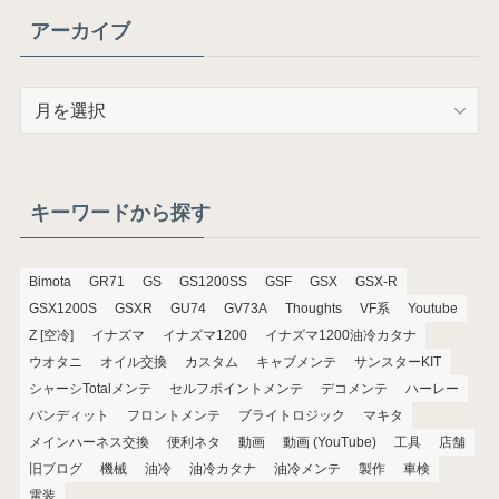
アーカイブ
ア
ー
カ
イ
ブ
キーワードから探す
Bimota
GR71
GS
GS1200SS
GSF
GSX
GSX-R
GSX1200S
GSXR
GU74
GV73A
Thoughts
VF系
Youtube
Z [空冷]
イナズマ
イナズマ1200
イナズマ1200油冷カタナ
ウオタニ
オイル交換
カスタム
キャブメンテ
サンスターKIT
シャーシTotalメンテ
セルフポイントメンテ
デコメンテ
ハーレー
バンディット
フロントメンテ
ブライトロジック
マキタ
メインハーネス交換
便利ネタ
動画
動画 (YouTube)
工具
店舗
旧ブログ
機械
油冷
油冷カタナ
油冷メンテ
製作
車検
電装