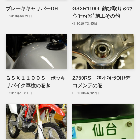
ブレーキキャリパーOH
GSXR1100L 錆び取り＆ﾌｧ
ｲﾝｺｰﾃｨﾝｸﾞ施工その他
2018年6月21日
2016年3月5日
ＧＳＸ１１００Ｓ ポッキ
Z750RS ﾌﾛﾝﾄﾌｫｰｸOH/デ
リバイク車検の巻き
コメンテの巻
2011年10月10日
2013年6月27日