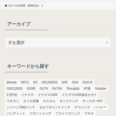
日々の出来事（業務日誌）
アーカイブ
ア
ー
カ
イ
ブ
キーワードから探す
Bimota
GR71
GS
GS1200SS
GSF
GSX
GSX-R
GSX1200S
GSXR
GU74
GV73A
Thoughts
VF系
Youtube
Z [空冷]
イナズマ
イナズマ1200
イナズマ1200油冷カタナ
ウオタニ
オイル交換
カスタム
キャブメンテ
サンスターKIT
シャーシTotalメンテ
セルフポイントメンテ
デコメンテ
ハーレー
バンディット
フロントメンテ
ブライトロジック
マキタ