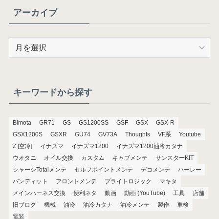
アーカイブ
ア
ー
カ
イ
ブ
キーワードから探す
Bimota
GR71
GS
GS1200SS
GSF
GSX
GSX-R
GSX1200S
GSXR
GU74
GV73A
Thoughts
VF系
Youtube
Z [空冷]
イナズマ
イナズマ1200
イナズマ1200油冷カタナ
ウオタニ
オイル交換
カスタム
キャブメンテ
サンスターKIT
シャーシTotalメンテ
セルフポイントメンテ
デコメンテ
ハーレー
バンディット
フロントメンテ
ブライトロジック
マキタ
メインハーネス交換
便利ネタ
動画
動画 (YouTube)
工具
店舗
旧ブログ
機械
油冷
油冷カタナ
油冷メンテ
製作
車検
電装