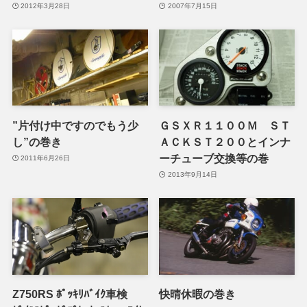
2012年3月28日
2007年7月15日
”片付け中ですのでもう少
ＧＳＸＲ１１００Ｍ ＳＴ
し”の巻き
ＡＣＫＳＴ２００とインナ
ーチューブ交換等の巻
2011年6月26日
2013年9月14日
Z750RS ﾎﾟｯｷﾘﾊﾞｲｸ車検
快晴休暇の巻き