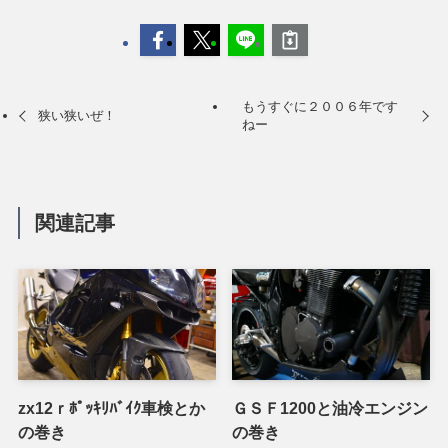
もうすぐに２００６年です
狭い狭いぜ！
ねー
関連記事
zx12ｒﾎﾟｯｷﾘﾊﾞｲｸ車検とか
ＧＳＦ1200と油冷エンジン
の巻き
の巻き