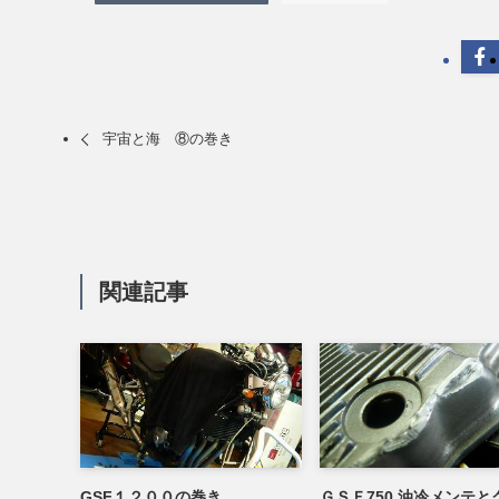
宇宙と海 ⑧の巻き
関連記事
GSF１２００の巻き
ＧＳＦ750 油冷メンテと