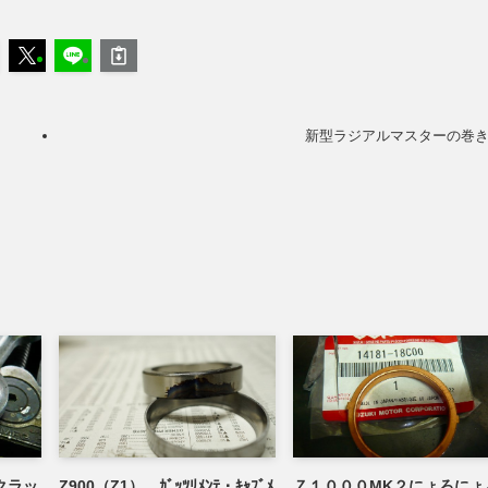
新型ラジアルマスターの巻
クラッ
Z900（Z1） ｶﾞｯﾂﾘﾒﾝﾃ・ｷｬﾌﾞﾒ
Ｚ１０００MK２にょろにょ