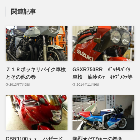
関連記事
Ｚ１Ｒポッキリバイク車検
GSXR750RR ﾎﾟｯｷﾘﾊﾞｲｸ
とその他の巻
車検 油冷ﾒﾝﾃ ｷｬﾌﾞﾒﾝﾃ等
2013年7月3日
2014年11月9日
CBR1100ｘｘ ハザード
熱烈★だぴゅーの巻き