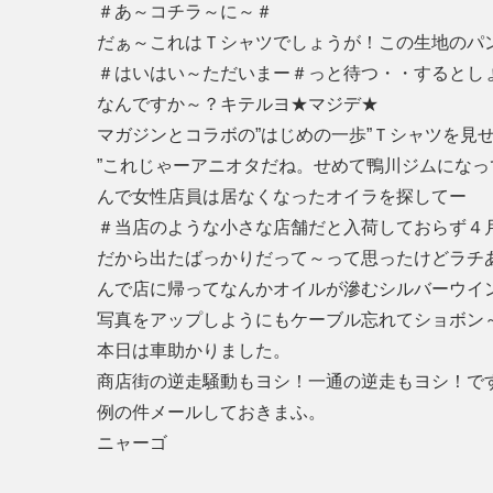
＃あ～コチラ～に～＃
だぁ～これはＴシャツでしょうが！この生地のパ
＃はいはい～ただいまー＃っと待つ・・するとしょ
なんですか～？キテルヨ★マジデ★
マガジンとコラボの”はじめの一歩”Ｔシャツを見
”これじゃーアニオタだね。せめて鴨川ジムになっ
んで女性店員は居なくなったオイラを探してー
＃当店のような小さな店舗だと入荷しておらず４
だから出たばっかりだって～って思ったけどラチ
んで店に帰ってなんかオイルが滲むシルバーウイ
写真をアップしようにもケーブル忘れてショボン
本日は車助かりました。
商店街の逆走騒動もヨシ！一通の逆走もヨシ！で
例の件メールしておきまふ。
ニャーゴ