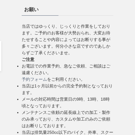
お願い
当店ではゆっくり、じっくりと作業をしており
ます。ご予約のお客様が大勢おられ、大変お待
たせすることや内容によってはお断りする事が
多々ございます。何分小さな店ですのであしか
らずご了承くださいませ。
ご注意
お電話での作業予約、急なご依頼、ご相談はご
遠慮ください。
予約フォーム
をご利用ください。
当店は1ヶ月以前からの完全予約制となっており
ます。
メールの対応時間は営業日の9時、13時、18時
頃となっております。
メンテナンスご依頼の延長線上での加工・製作
のみ承っており、カスタムや加工のみのご依頼
はお断りしております。
当店は排気量250cc以下のバイク、外車、スクー