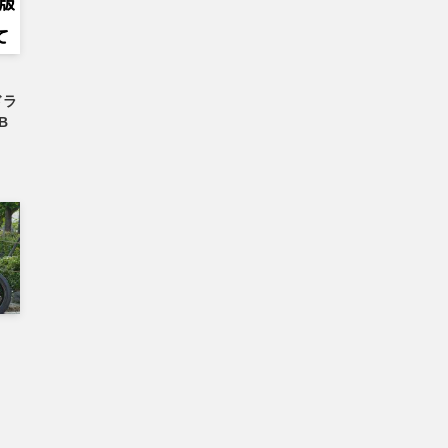
検
ドラ
B