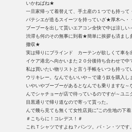
いかねばね★
一旦家帰って着替えて、手土産の１つでも持って
パテシエが造るスイーツを持っていざ★厚木へ・
ブーブーを出して貰いエアコン全快で中は涼しい
渋滞も何のその無事に到着★簡単に挨拶も済まし
撤収★
実は帰りにブラインド カーテンが欲しくて車を
イケア港北へ向かいまた２０分後待ち合わせで中
私は買いたい物リストと言う手帳をいつも持って
ウリキレー。なんでもいいや～で違う奴を購入し
いやいやブーブーがあるとなんでも乗りますな～な
んでシャチョーが店で待っているのですが～ユニ
目黒通りで帰り道なので寄って貰った。
んで幾ら見ても無くて女性店員に”この生地の下着
＃こちらに！コレデス！＃
これＴシャツですよね？パンツ。パ・ン・ツです