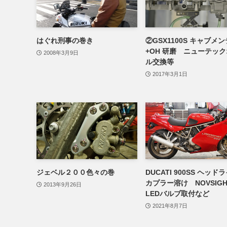
はぐれ刑事の巻き
②GSX1100S キャブメン
+OH 研磨 ニューテッ
2008年3月9日
ル交換等
2017年3月1日
ジェベル２００色々の巻
DUCATI 900SS ヘッド
カプラー溶け NOVSIG
2013年9月26日
LEDバルブ取付など
2021年8月7日