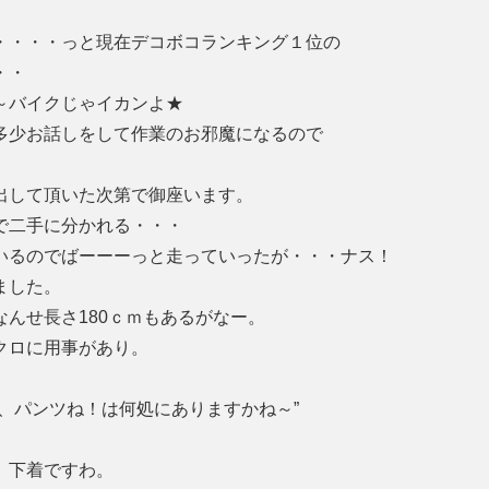
・・・・っと現在デコボコランキング１位の
・・
～バイクじゃイカンよ★
多少お話しをして作業のお邪魔になるので
出して頂いた次第で御座います。
で二手に分かれる・・・
いるのでばーーーっと走っていったが・・・ナス！
ました。
んせ長さ180ｃｍもあるがなー。
クロに用事があり。
、パンツね！は何処にありますかね～”
。下着ですわ。