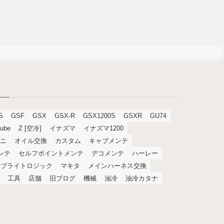
S
GSF
GSX
GSX-R
GSX1200S
GSXR
GU74
tube
Z [空冷]
イナズマ
イナズマ1200
ニ
オイル交換
カスタム
キャブメンテ
メンテ
セルフポイントメンテ
デコメンテ
ハーレー
ブライトロジック
マキタ
メインハーネス交換
工具
店舗
旧ブログ
機械
油冷
油冷カタナ