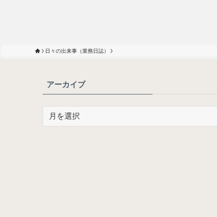
日々の出来事（業務日誌）
アーカイブ
ア
ー
カ
イ
ブ