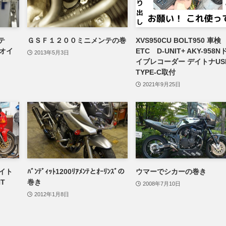
テ
ＧＳＦ１２００ミニメンテの巻
XVS950CU BOLT950 車
クオイ
ETC D-UNIT+ AKY-958N
2013年5月3日
イブレコーダー デイトナUS
TYPE-C取付
2021年9月25日
ライト
ﾊﾞﾝﾃﾞｨｯﾄ1200ﾘｱﾒﾝﾃとｵｰﾘﾝｽﾞの
ウマーでシカーの巻き
HT
巻き
2008年7月10日
2012年1月8日