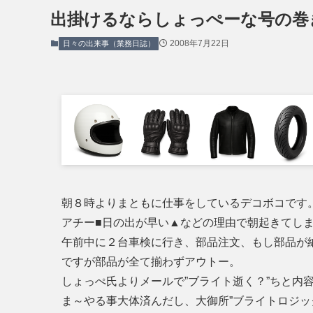
出掛けるならしょっぺーな号の巻
2008年7月22日
日々の出来事（業務日誌）
朝８時よりまともに仕事をしているデコボコです
アチー■日の出が早い▲などの理由で朝起きてし
午前中に２台車検に行き、部品注文、もし部品が
ですが部品が全て揃わずアウトー。
しょっぺ氏よりメールで”ブライト逝く？”ちと内
ま～やる事大体済んだし、大御所”ブライトロジッ