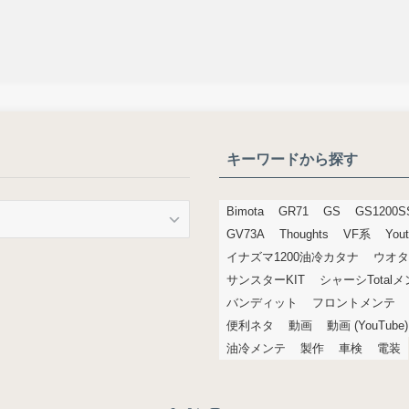
キーワードから探す
Bimota
GR71
GS
GS1200S
GV73A
Thoughts
VF系
You
イナズマ1200油冷カタナ
ウオタ
サンスターKIT
シャーシTotal
バンディット
フロントメンテ
便利ネタ
動画
動画 (YouTube)
油冷メンテ
製作
車検
電装