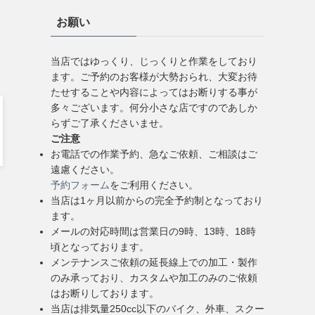
お願い
当店ではゆっくり、じっくりと作業をしており
ます。ご予約のお客様が大勢おられ、大変お待
たせすることや内容によってはお断りする事が
多々ございます。何分小さな店ですのであしか
らずご了承くださいませ。
ご注意
お電話での作業予約、急なご依頼、ご相談はご
遠慮ください。
予約フォーム
をご利用ください。
当店は1ヶ月以前からの完全予約制となっており
ます。
メールの対応時間は営業日の9時、13時、18時
頃となっております。
メンテナンスご依頼の延長線上での加工・製作
のみ承っており、カスタムや加工のみのご依頼
はお断りしております。
当店は排気量250cc以下のバイク、外車、スクー