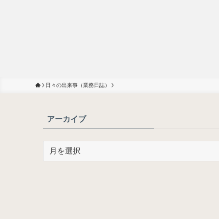
日々の出来事（業務日誌）
アーカイブ
ア
ー
カ
イ
ブ