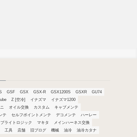
S
GSF
GSX
GSX-R
GSX1200S
GSXR
GU74
tube
Z [空冷]
イナズマ
イナズマ1200
ニ
オイル交換
カスタム
キャブメンテ
メンテ
セルフポイントメンテ
デコメンテ
ハーレー
ブライトロジック
マキタ
メインハーネス交換
工具
店舗
旧ブログ
機械
油冷
油冷カタナ