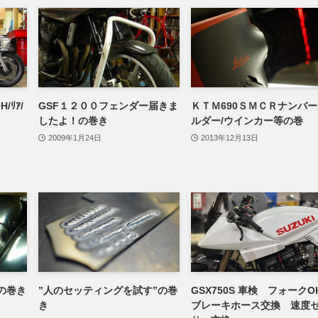
/ﾘｱ/
GSF１２００フェンダー届きま
ＫＴＭ690ＳＭＣＲナンバ
したよ！の巻き
ルダー/ウインカー等の巻
2009年1月24日
2013年12月13日
交換の巻き
”人のセッティングを試す”の巻
GSX750S 車検 フォークO
き
ブレーキホース交換 速度