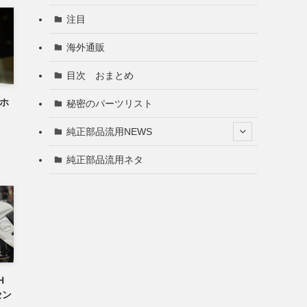
注目
海外通販
目次 おまとめ
ーホ
秘密のパーツリスト
純正部品流用NEWS
純正部品流用ネタ
H
セン