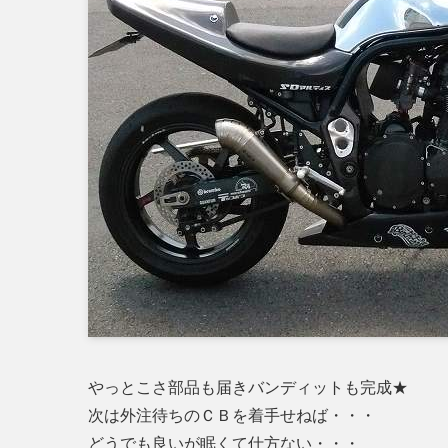
やっとこさ部品も届きバンディットも完成★
次は外注待ちのＣＢを着手せねば・・・
どうでも良いが眠くて仕方ない・・・