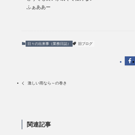
ふぁああー
日々の出来事（業務日誌）
旧ブログ
激しい雨なら～の巻き
関連記事