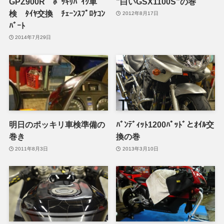
GPZ900R ﾎﾟｯｷﾘﾊﾞｲｸ車
”白いGSX1100S”の巻
検 ﾀｲﾔ交換 ﾁｪｰﾝｽﾌﾟﾛｹｺﾝ
2012年8月17日
ﾊﾞｰﾄ
2014年7月29日
明日のポッキリ車検準備の
ﾊﾞﾝﾃﾞｨｯﾄ1200ﾊﾟｯﾄﾞとｵｲﾙ交
巻き
換の巻
2011年8月3日
2013年3月10日