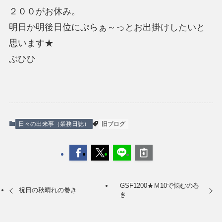
２００がお休み。
明日か明後日位にぷらぁ～っとお出掛けしたいと
思います★
ぶひひ
日々の出来事（業務日誌）
旧ブログ
GSF1200★Ｍ10で悩むの巻
祝日の秋晴れの巻き
き