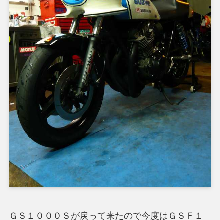
ＧＳ１０００Ｓが戻って来たので今度はＧＳＦ１