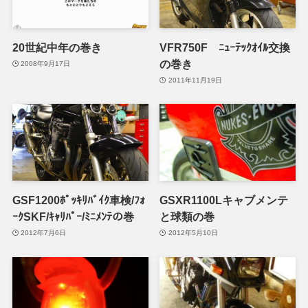
20世紀中年の巻き
VFR750F ﾆｭｰﾃｯｸｵｲﾙ交換
の巻き
2008年9月17日
2011年11月19日
GSF1200ﾎﾟｯｷﾘﾊﾞｲｸ車検/ﾌｫ
GSXR1100Lキャブメンテ
ｰｸSKF/ｷｬﾘﾊﾟｰ/ﾐﾆﾒﾝﾃの巻
と球類の巻
2012年7月6日
2012年5月10日