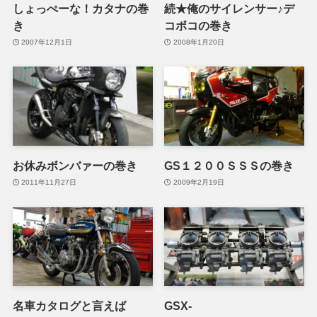
しょっぺーな！カタナの巻
続★俺のサイレンサー♪デ
き
コボコの巻き
2007年12月1日
2008年1月20日
お休みボンバァーの巻き
GS１２００ＳＳＳの巻き
2011年11月27日
2009年2月19日
名車カタログと言えば
GSX-