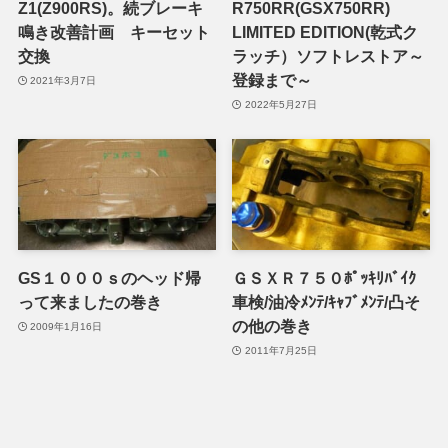
Z1(Z900RS)。続ブレーキ
R750RR(GSX750RR)
鳴き改善計画 キーセット
LIMITED EDITION(乾式ク
交換
ラッチ）ソフトレストア～
登録まで～
2021年3月7日
2022年5月27日
GS１０００ｓのヘッド帰
ＧＳＸＲ７５０ﾎﾟｯｷﾘﾊﾞｲｸ
って来ましたの巻き
車検/油冷ﾒﾝﾃ/ｷｬﾌﾞﾒﾝﾃ/凸そ
の他の巻き
2009年1月16日
2011年7月25日