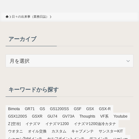
日々の出来事（業務日誌）
アーカイブ
ア
ー
カ
イ
ブ
キーワードから探す
Bimota
GR71
GS
GS1200SS
GSF
GSX
GSX-R
GSX1200S
GSXR
GU74
GV73A
Thoughts
VF系
Youtube
Z [空冷]
イナズマ
イナズマ1200
イナズマ1200油冷カタナ
ウオタニ
オイル交換
カスタム
キャブメンテ
サンスターKIT
シャーシTotalメンテ
セルフポイントメンテ
デコメンテ
ハーレー