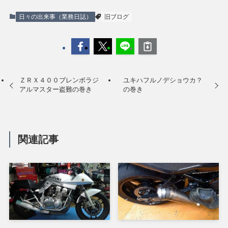
日々の出来事（業務日誌）
旧ブログ
ＺＲＸ４００ブレンボラジ
ユキハフルノデショウカ？
アルマスター盗難の巻き
の巻き
関連記事