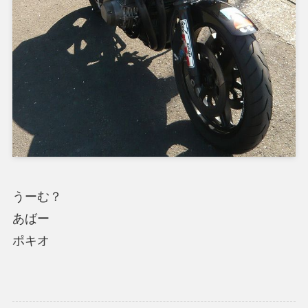
うーむ？
あばー
ポキオ