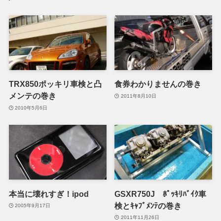
TRX850ポッキリ車検と凸
食券わかりませんの巻き
メンテの巻き
2011年8月10日
2010年5月6日
本当に壊れすぎ！ipod
GSXR750J ﾎﾟｯｷﾘﾊﾞｲｸ車
検とｷｬﾌﾞﾒﾝﾃの巻き
2005年9月17日
2011年11月26日