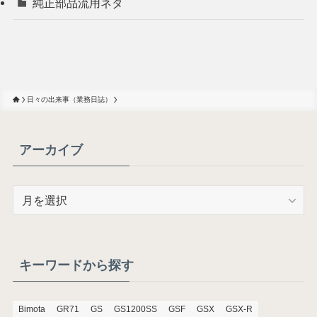
純正部品流用ネタ
日々の出来事（業務日誌）
アーカイブ
ア
ー
カ
イ
ブ
キーワードから探す
Bimota
GR71
GS
GS1200SS
GSF
GSX
GSX-R