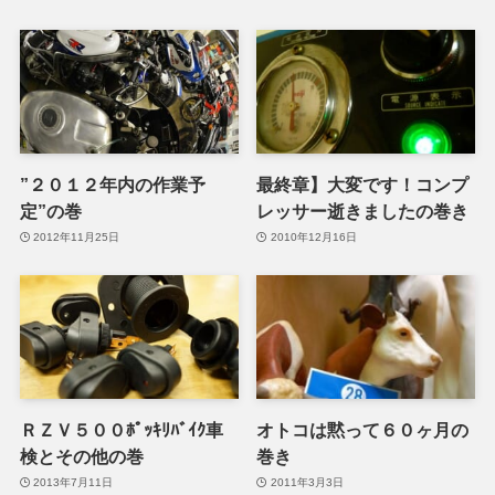
”２０１２年内の作業予
最終章】大変です！コンプ
定”の巻
レッサー逝きましたの巻き
2012年11月25日
2010年12月16日
ＲＺＶ５００ﾎﾟｯｷﾘﾊﾞｲｸ車
オトコは黙って６０ヶ月の
検とその他の巻
巻き
2013年7月11日
2011年3月3日