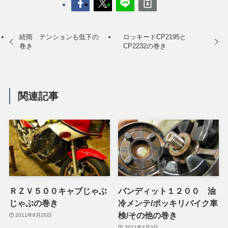
続雨 テンションも低下の
ロッキードCP2195と
巻き
CP2232の巻き
関連記事
ＲＺＶ５００キャブじゃぶ
バンディット１２００ 油
じゃぶの巻き
冷メンテ/ポッキリバイク車
検/その他の巻き
2011年8月20日
2011年4月3日