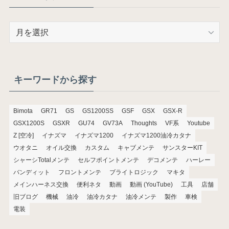
ア
ー
カ
イ
ブ
キーワードから探す
Bimota
GR71
GS
GS1200SS
GSF
GSX
GSX-R
GSX1200S
GSXR
GU74
GV73A
Thoughts
VF系
Youtube
Z [空冷]
イナズマ
イナズマ1200
イナズマ1200油冷カタナ
ウオタニ
オイル交換
カスタム
キャブメンテ
サンスターKIT
シャーシTotalメンテ
セルフポイントメンテ
デコメンテ
ハーレー
バンディット
フロントメンテ
ブライトロジック
マキタ
メインハーネス交換
便利ネタ
動画
動画 (YouTube)
工具
店舗
旧ブログ
機械
油冷
油冷カタナ
油冷メンテ
製作
車検
電装