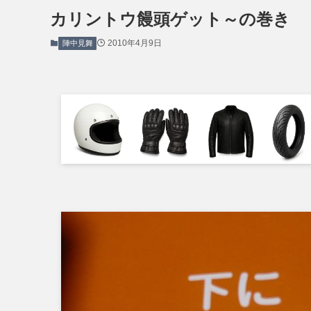
カリントウ饅頭ゲット～の巻き
2010年4月9日
陣中見舞