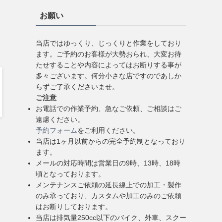
お願い
当店ではゆっくり、じっくりと作業をしており
ます。ご予約のお客様が大勢おられ、大変お待
たせすることや内容によってはお断りする事が
多々ございます。何分小さな店ですのであしか
らずご了承くださいませ。
ご注意
お電話での作業予約、急なご依頼、ご相談はご
遠慮ください。
予約フォーム
をご利用ください。
当店は1ヶ月以前からの完全予約制となっており
ます。
メールの対応時間は営業日の9時、13時、18時
頃となっております。
メンテナンスご依頼の延長線上での加工・製作
のみ承っており、カスタムや加工のみのご依頼
はお断りしております。
当店は排気量250cc以下のバイク、外車、スクー