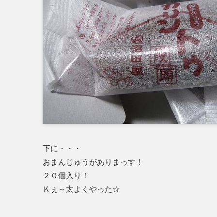
下に・・・
おまんじゅうがありまっす！
２０個入り！
Ｋぇ～太よくやった☆