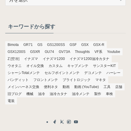
ー
カ
イ
ブ
キーワードから探す
Bimota
GR71
GS
GS1200SS
GSF
GSX
GSX-R
GSX1200S
GSXR
GU74
GV73A
Thoughts
VF系
Youtube
Z [空冷]
イナズマ
イナズマ1200
イナズマ1200油冷カタナ
ウオタニ
オイル交換
カスタム
キャブメンテ
サンスターKIT
シャーシTotalメンテ
セルフポイントメンテ
デコメンテ
ハーレー
バンディット
フロントメンテ
ブライトロジック
マキタ
メインハーネス交換
便利ネタ
動画
動画 (YouTube)
工具
店舗
旧ブログ
機械
油冷
油冷カタナ
油冷メンテ
製作
車検
電装