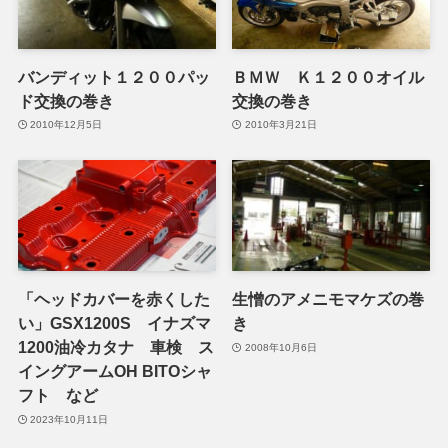
バンディット１２００パッ
ＢＭＷ Ｋ１２００オイル
ド交換の巻き
交換の巻き
2010年12月5日
2010年3月21日
「ヘッドカバーを赤くした
生憎のアメニモマケズの巻
い」GSX1200S イナズマ
き
1200油冷カタナ 車検 ス
2008年10月6日
イングアームOH BITOシャ
フト など
2023年10月11日