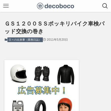
ＧＳ１２００ＳＳポッキリバイク車検パ
ッド交換の巻き
2011年5月20日
日々の出来事（業務日誌）