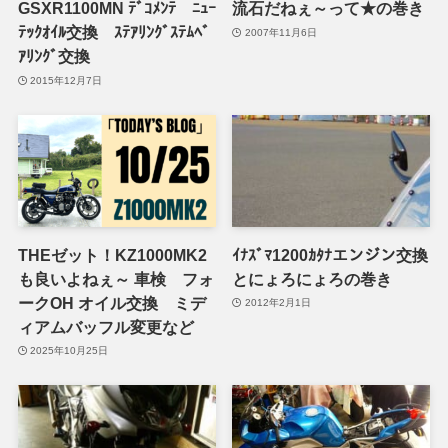
GSXR1100MN ﾃﾞｺﾒﾝﾃ ﾆｭｰ
流石だねぇ～って★の巻き
ﾃｯｸｵｲﾙ交換 ｽﾃｱﾘﾝｸﾞｽﾃﾑﾍﾞ
2007年11月6日
ｱﾘﾝｸﾞ交換
2015年12月7日
THEゼット！KZ1000MK2
ｲﾅｽﾞﾏ1200ｶﾀﾅエンジン交換
も良いよねぇ～ 車検 フォ
とにょろにょろの巻き
ークOH オイル交換 ミデ
2012年2月1日
ィアムバッフル変更など
2025年10月25日