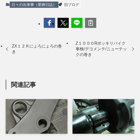
日々の出来事（業務日誌）
旧ブログ
Z１０００Rポッキリバイク
ZX１２Ｒにょろにょろの巻
車検/デコメンテ/ニューテッ
き
クの巻き
関連記事