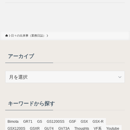
日々の出来事（業務日誌）
アーカイブ
ア
ー
カ
イ
ブ
キーワードから探す
Bimota
GR71
GS
GS1200SS
GSF
GSX
GSX-R
GSX1200S
GSXR
GU74
GV73A
Thoughts
VF系
Youtube